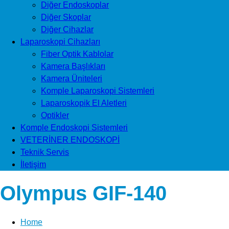
Diğer Endoskoplar
Diğer Skoplar
Diğer Cihazlar
Laparoskopi Cihazları
Fiber Optik Kablolar
Kamera Başlıkları
Kamera Üniteleri
Komple Laparoskopi Sistemleri
Laparoskopik El Aletleri
Optikler
Komple Endoskopi Sistemleri
VETERİNER ENDOSKOPİ
Teknik Servis
İletişim
Olympus GIF-140
Home