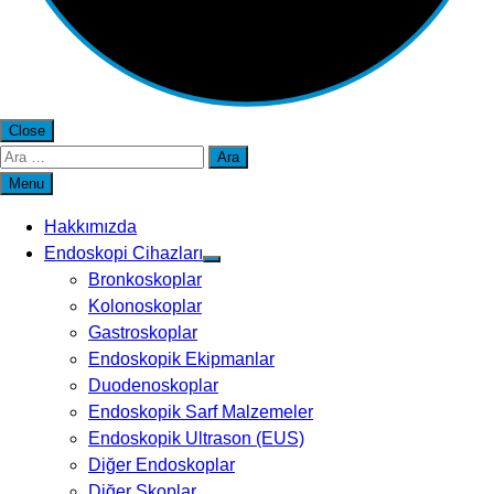
Close
Arama:
Menu
Hakkımızda
Endoskopi Cihazları
Bronkoskoplar
Kolonoskoplar
Gastroskoplar
Endoskopik Ekipmanlar
Duodenoskoplar
Endoskopik Sarf Malzemeler
Endoskopik Ultrason (EUS)
Diğer Endoskoplar
Diğer Skoplar