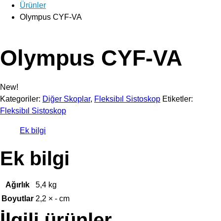
Ürünler
Olympus CYF-VA
Olympus CYF-VA
New!
Kategoriler:
Diğer Skoplar
,
Fleksibıl Sistoskop
Etiketler:
Fleksibıl Sistoskop
Ek bilgi
Ek bilgi
Ağırlık
5,4 kg
Boyutlar
2,2 × - cm
İlgili ürünler