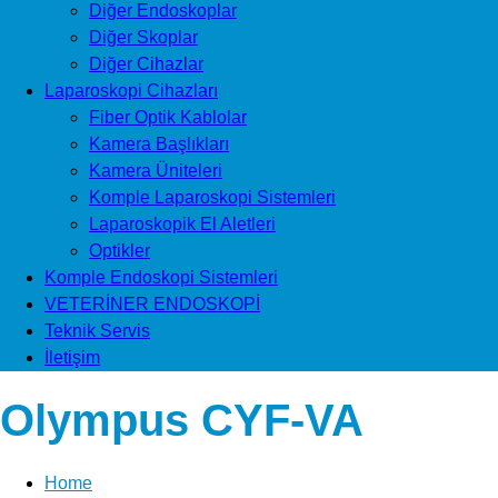
Diğer Endoskoplar
Diğer Skoplar
Diğer Cihazlar
Laparoskopi Cihazları
Fiber Optik Kablolar
Kamera Başlıkları
Kamera Üniteleri
Komple Laparoskopi Sistemleri
Laparoskopik El Aletleri
Optikler
Komple Endoskopi Sistemleri
VETERİNER ENDOSKOPİ
Teknik Servis
İletişim
Olympus CYF-VA
Home