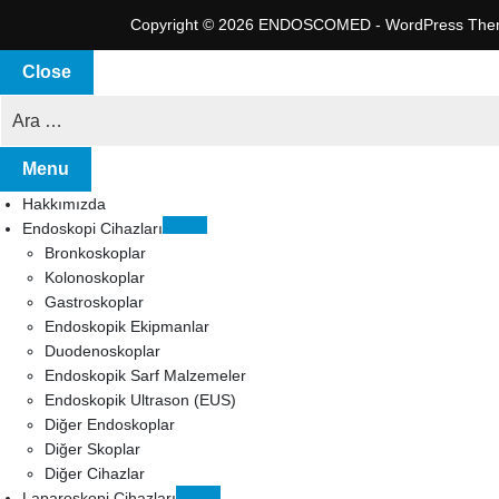
Copyright © 2026 ENDOSCOMED - WordPress The
Close
Menu
Hakkımızda
Endoskopi Cihazları
Bronkoskoplar
Kolonoskoplar
Gastroskoplar
Endoskopik Ekipmanlar
Duodenoskoplar
Endoskopik Sarf Malzemeler
Endoskopik Ultrason (EUS)
Diğer Endoskoplar
Diğer Skoplar
Diğer Cihazlar
Laparoskopi Cihazları