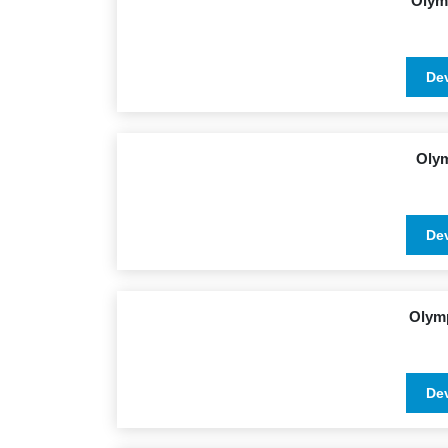
Olym
De
Oly
De
Olym
De