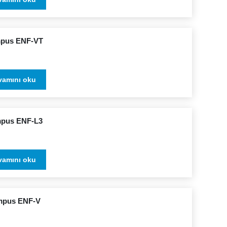
pus ENF-VT
vamını oku
pus ENF-L3
vamını oku
mpus ENF-V