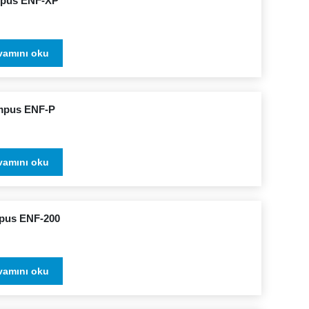
pus ENF-XP
vamını oku
mpus ENF-P
vamını oku
pus ENF-200
vamını oku