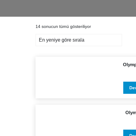
En
14 sonucun tümü gösteriliyor
yeniye
göre
sıralandı
Olymp
De
Olym
De