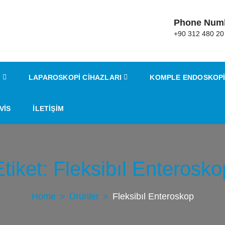
Phone Num
ş | Teknik Servis | Tamir
+90 312 480 20
I
LAPAROSKOPI CIHAZLARI
KOMPLE ENDOSKOPI
VIS
İLETIŞIM
Etiket:
Fleksibıl Enterosko
Home
Ürünler
Fleksibıl Enteroskop