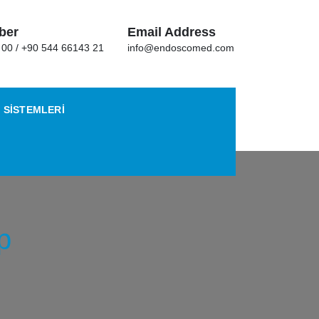
ber
Email Address
 00 / +90 544 66143 21
info@endoscomed.com
 SISTEMLERI
p