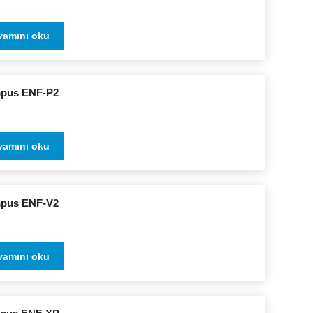
vamını oku
pus ENF-P2
vamını oku
pus ENF-V2
vamını oku