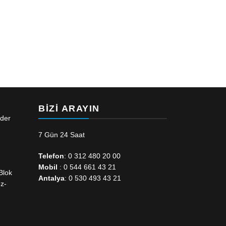
BIZI ARAYIN
nder
7 Gün 24 Saat
Telefon
: 0 312 480 20 00
Mobil
: 0 544 661 43 21
Blok
Antalya
: 0 530 493 43 21
z-