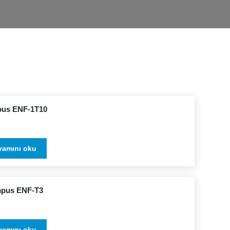
us ENF-1T10
vamını oku
pus ENF-T3
vamını oku